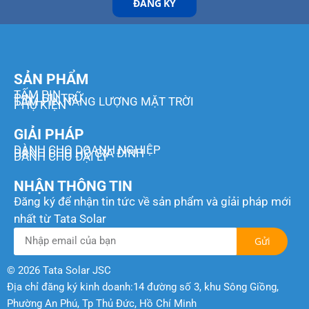
ĐĂNG KÝ
SẢN PHẨM
TẤM PIN
PIN LƯU TRỮ
TẤM PIN NĂNG LƯỢNG MẶT TRỜI
PHỤ KIỆN
GIẢI PHÁP
DÀNH CHO DOANH NGHIỆP
DÀNH CHO HỘ GIA ĐÌNH
DÀNH CHO ĐẠI LÝ
NHẬN THÔNG TIN
Đăng ký để nhận tin tức về sản phẩm và gỉải pháp mới
nhất từ Tata Solar
Gửi
© 2026 Tata Solar JSC
Địa chỉ đăng ký kinh doanh:14 đường số 3, khu Sông Giồng,
Phường An Phú, Tp Thủ Đức, Hồ Chí Minh