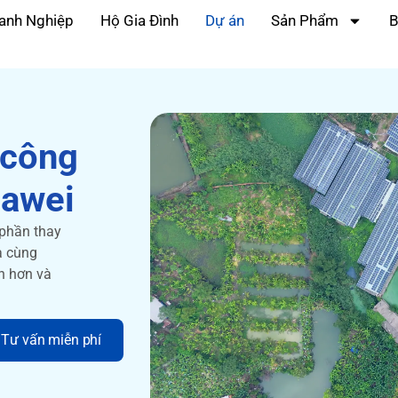
anh Nghiệp
Hộ Gia Đình
Dự án
Sản Phẩm
B
 công
uawei
 phần thay
a cùng
nh hơn và
Tư vấn miễn phí