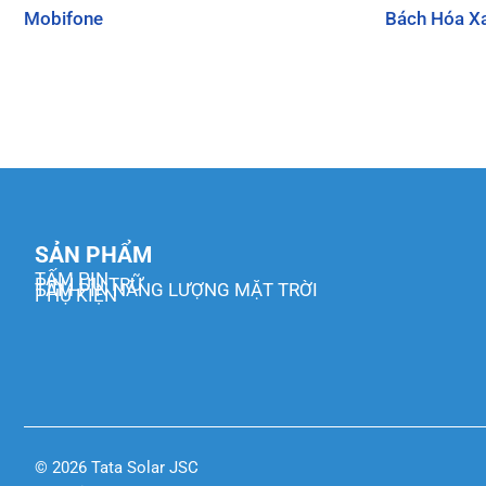
Mobifone
Bách Hóa X
SẢN PHẨM
TẤM PIN
PIN LƯU TRỮ
TẤM PIN NĂNG LƯỢNG MẶT TRỜI
PHỤ KIỆN
© 2026 Tata Solar JSC