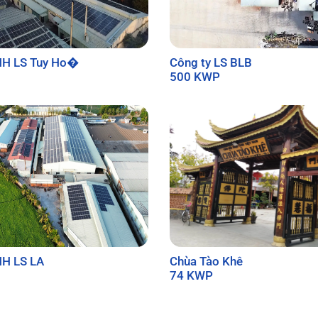
HH LS Tuy Ho�
Công ty LS BLB
500 KWP
HH LS LA
Chùa Tào Khê
74 KWP