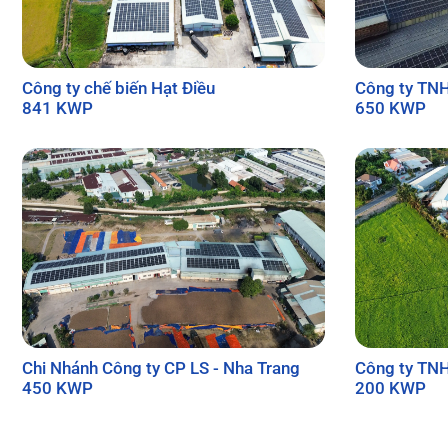
Công ty chế biến Hạt Điều
Công ty TN
841 KWP
650 KWP
Chi Nhánh Công ty CP LS - Nha Trang
Công ty TN
450 KWP
200 KWP