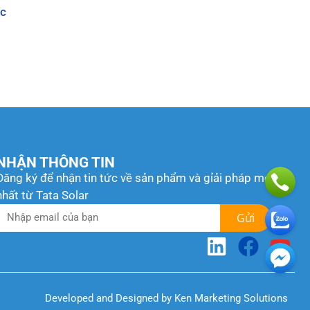
ốc
NHẬN THÔNG TIN
Đăng ký để nhận tin tức về sản phẩm và gỉải pháp mới
nhất từ Tata Solar
Gửi
Developed and Designed by Ken Marketing Solutions