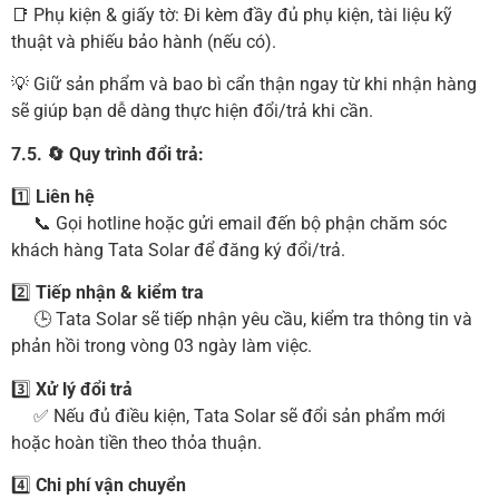
📑 Phụ kiện & giấy tờ: Đi kèm đầy đủ phụ kiện, tài liệu kỹ
thuật và phiếu bảo hành (nếu có).
💡 Giữ sản phẩm và bao bì cẩn thận ngay từ khi nhận hàng
sẽ giúp bạn dễ dàng thực hiện đổi/trả khi cần.
7.5. 🔄 Quy trình đổi trả:
1️⃣
Liên hệ
📞 Gọi hotline hoặc gửi email đến bộ phận chăm sóc
khách hàng Tata Solar để đăng ký đổi/trả.
2️⃣
Tiếp nhận & kiểm tra
🕒 Tata Solar sẽ tiếp nhận yêu cầu, kiểm tra thông tin và
phản hồi trong vòng 03 ngày làm việc.
3️⃣
Xử lý đổi trả
✅ Nếu đủ điều kiện, Tata Solar sẽ đổi sản phẩm mới
hoặc hoàn tiền theo thỏa thuận.
4️⃣
Chi phí vận chuyển