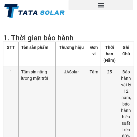
1. Thời gian bảo hành
STT
Tên sản phẩm
Thương hiệu
Đơn
Thời
Ghi
vị
hạn
Chú
(Năm)
1
Tấm pin năng
JASolar
Tấm
25
Bảo
lượng mặt trời
hành
vật lý
12
năm,
bảo
hành
hiệu
suất
trên
80%