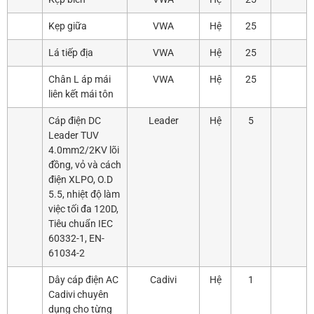
Kẹp giữa
VWA
Hệ
25
Lá tiếp địa
VWA
Hệ
25
Chân L áp mái
VWA
Hệ
25
liên kết mái tôn
Cáp điện DC
Leader
Hệ
5
Leader TUV
4.0mm2/2KV lõi
đồng, vỏ và cách
điện XLPO, O.D
5.5, nhiệt độ làm
việc tối đa 120D,
Tiêu chuẩn IEC
60332-1, EN-
61034-2
Dây cáp điện AC
Cadivi
Hệ
1
Cadivi chuyên
dụng cho từng