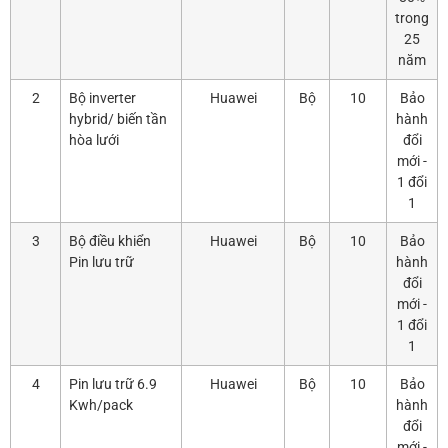
trong
25
năm
2
Bộ inverter
Huawei
Bộ
10
Bảo
hybrid/ biến tần
hành
hòa lưới
đổi
mới -
1 đổi
1
3
Bộ điều khiển
Huawei
Bộ
10
Bảo
Pin lưu trữ
hành
đổi
mới -
1 đổi
1
4
Pin lưu trữ 6.9
Huawei
Bộ
10
Bảo
Kwh/pack
hành
đổi
mới -