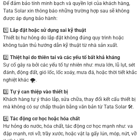
Để đảm bảo tính minh bạch và quyền lợi của khách hàng,
Tata Solar xin thông báo những trường hợp sau sẽ không
được áp dụng bảo hành:
1️⃣
Lắp đặt hoặc sử dụng sai kỹ thuật
Thiết bị hư hỏng do lắp đặt không đúng quy trình hoặc
không tuân thủ hướng dẫn kỹ thuật từ nhà sản xuất.
2️⃣
Thiệt hại do thiên tai và các yếu tố bất khả kháng
Sự cố gây ra bởi các yếu tố tự nhiên như: mưa lớn, lũ lụt, sét
đánh, động đất, gió lốc, lốc xoáy, mưa đá, hoặc thời tiết khắc
nghiệt khác 🌪.
3️⃣
Tự ý can thiệp vào thiết bị
Khách hàng tự ý tháo lắp, sửa chữa, thay đổi kết cấu thiết bị
mà không có sự chấp thuận bằng văn bản từ Tata Solar 🛠.
4️⃣
Tác động cơ học hoặc hóa chất
Hư hỏng do nước, hóa chất, tác động cơ học mạnh như: va
đập mạnh, rơi vỡ, trầy xước, hoặc vật lạ gấy lún, móp, nứt, vỡ