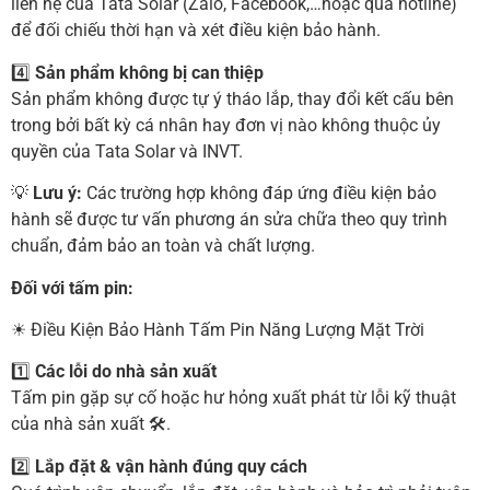
liên hệ của Tata Solar (Zalo, Facebook,…hoặc qua hotline)
để đối chiếu thời hạn và xét điều kiện bảo hành.
4️⃣
Sản phẩm không bị can thiệp
Sản phẩm không được tự ý tháo lắp, thay đổi kết cấu bên
trong bởi bất kỳ cá nhân hay đơn vị nào không thuộc ủy
quyền của Tata Solar và INVT.
💡
Lưu ý:
Các trường hợp không đáp ứng điều kiện bảo
hành sẽ được tư vấn phương án sửa chữa theo quy trình
chuẩn, đảm bảo an toàn và chất lượng.
Đối với tấm pin:
☀ Điều Kiện Bảo Hành Tấm Pin Năng Lượng Mặt Trời
1️⃣
Các lỗi do nhà sản xuất
Tấm pin gặp sự cố hoặc hư hỏng xuất phát từ lỗi kỹ thuật
của nhà sản xuất 🛠.
2️⃣
Lắp đặt & vận hành đúng quy cách