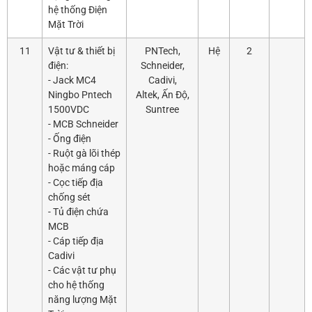
hệ thống Điện
Mặt Trời
11
Vật tư & thiết bị
PNTech,
Hệ
2
điện:
Schneider,
- Jack MC4
Cadivi,
Ningbo Pntech
Altek, Ấn Độ,
1500VDC
Suntree
- MCB Schneider
- Ống điện
- Ruột gà lõi thép
hoặc máng cáp
- Cọc tiếp địa
chống sét
- Tủ điện chứa
MCB
- Cáp tiếp địa
Cadivi
- Các vật tư phụ
cho hệ thống
năng lượng Mặt