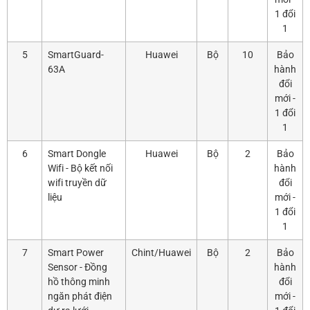
1 đổi
1
5
SmartGuard-
Huawei
Bộ
10
Bảo
63A
hành
đổi
mới -
1 đổi
1
6
Smart Dongle
Huawei
Bộ
2
Bảo
Wifi - Bộ kết nối
hành
wifi truyền dữ
đổi
liệu
mới -
1 đổi
1
7
Smart Power
Chint/Huawei
Bộ
2
Bảo
Sensor - Đồng
hành
hồ thông minh
đổi
ngăn phát điện
mới -