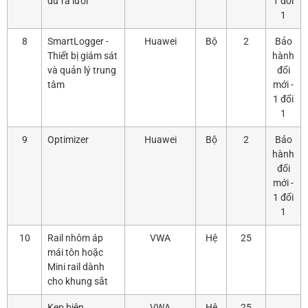
dư ra lưới
1 đổi
1
8
SmartLogger -
Huawei
Bộ
2
Bảo
Thiết bị giám sát
hành
và quản lý trung
đổi
tâm
mới -
1 đổi
1
9
Optimizer
Huawei
Bộ
2
Bảo
hành
đổi
mới -
1 đổi
1
10
Rail nhôm áp
VWA
Hệ
25
mái tôn hoặc
Mini rail dành
cho khung sắt
Kẹp biên
VWA
Hệ
25