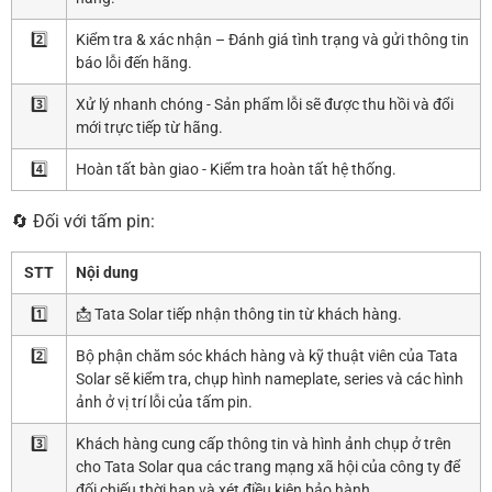
2️⃣
Kiểm tra & xác nhận – Đánh giá tình trạng và gửi thông tin
báo lỗi đến hãng.
3️⃣
Xử lý nhanh chóng - Sản phẩm lỗi sẽ được thu hồi và đổi
mới trực tiếp từ hãng.
4️⃣
Hoàn tất bàn giao - Kiểm tra hoàn tất hệ thống.
🔄 Đối với tấm pin:
STT
Nội dung
1️⃣
📩 Tata Solar tiếp nhận thông tin từ khách hàng.
2️⃣
Bộ phận chăm sóc khách hàng và kỹ thuật viên của Tata
Solar sẽ kiểm tra, chụp hình nameplate, series và các hình
ảnh ở vị trí lỗi của tấm pin.
3️⃣
Khách hàng cung cấp thông tin và hình ảnh chụp ở trên
cho Tata Solar qua các trang mạng xã hội của công ty để
đối chiếu thời hạn và xét điều kiện bảo hành.