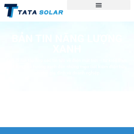
BẢN TIN NĂNG LƯỢNG
XANH
Đây là nơi tập hợp các tin tức về điện mặt trời – từ kiến thức
nền tảng, xu hướng xanh đến những mẹo tiết kiệm điện hữu
ích cho gia đình và doanh nghiệp.