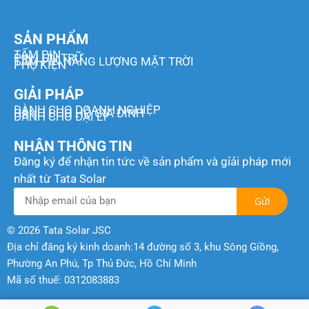
SẢN PHẨM
TẤM PIN
PIN LƯU TRỮ
TẤM PIN NĂNG LƯỢNG MẶT TRỜI
PHỤ KIỆN
GIẢI PHÁP
DÀNH CHO DOANH NGHIỆP
DÀNH CHO HỘ GIA ĐÌNH
DÀNH CHO ĐẠI LÝ
NHẬN THÔNG TIN
Đăng ký để nhận tin tức về sản phẩm và gỉải pháp mới
nhất từ Tata Solar
Gửi
© 2026 Tata Solar JSC
Địa chỉ đăng ký kinh doanh:14 đường số 3, khu Sông Giồng,
Phường An Phú, Tp Thủ Đức, Hồ Chí Minh
Mã số thuế: 0312083883