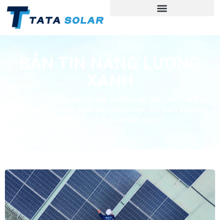
BẢN TIN NĂNG LƯỢNG
XANH
Đây là nơi tập hợp các tin tức về điện mặt trời – từ kiến thức
nền tảng, xu hướng xanh đến những mẹo tiết kiệm điện hữu
ích cho gia đình và doanh nghiệp.