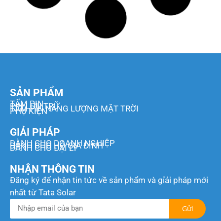
Chị Nhi
Nguyên liệu Trà sữa
14.17 KWP
Xem thêm
Anh Trí
Căn hộ dịch vụ
11.96 KWP