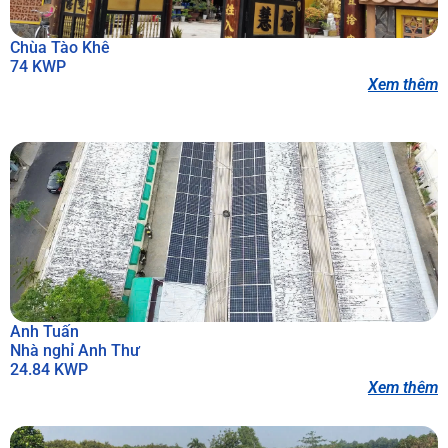
Chùa Tào Khê
74 KWP
Xem thêm
Anh Tuấn
Nhà nghỉ Anh Thư
24.84 KWP
Xem thêm