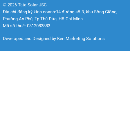
Xem thêm
Hotline
Messenger
Chat Zalo
Anh Quẩn
Niavana Yoga
11.04 KWP
Xem thêm