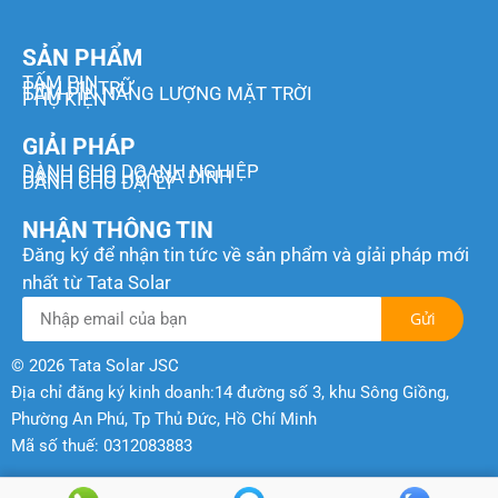
SẢN PHẨM
TẤM PIN
PIN LƯU TRỮ
TẤM PIN NĂNG LƯỢNG MẶT TRỜI
PHỤ KIỆN
GIẢI PHÁP
DÀNH CHO DOANH NGHIỆP
DÀNH CHO HỘ GIA ĐÌNH
DÀNH CHO ĐẠI LÝ
NHẬN THÔNG TIN
Đăng ký để nhận tin tức về sản phẩm và gỉải pháp mới
nhất từ Tata Solar
Gửi
© 2026 Tata Solar JSC
Địa chỉ đăng ký kinh doanh:14 đường số 3, khu Sông Giồng,
Phường An Phú, Tp Thủ Đức, Hồ Chí Minh
Mã số thuế: 0312083883
Developed and Designed by Ken Marketing Solutions