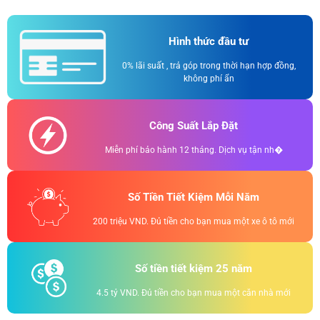
Hình thức đầu tư
0% lãi suất , trả góp trong thời hạn hợp đồng,
không phí ẩn
Công Suất Lắp Đặt
Miễn phí bảo hành 12 tháng. Dịch vụ tận nh�
Số Tiền Tiết Kiệm Mỗi Năm
200 triệu VND. Đủ tiền cho bạn mua một xe ô tô mới
Số tiền tiết kiệm 25 năm
4.5 tỷ VND. Đủ tiền cho bạn mua một căn nhà mới