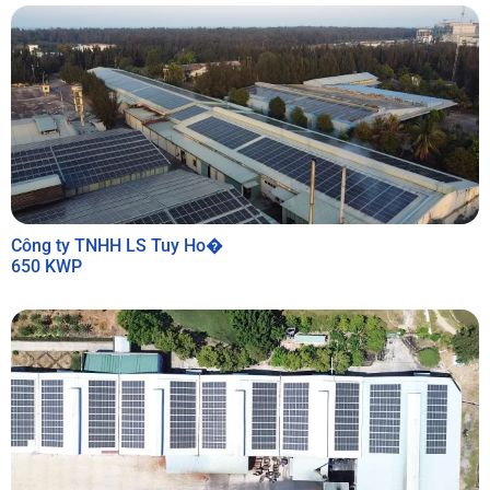
Công ty TNHH LS Tuy Ho�
650 KWP