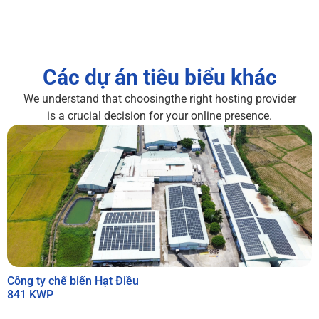
Các dự án tiêu biểu khác
We understand that choosingthe right hosting provider
is a crucial decision for your online presence.
Công ty chế biến Hạt Điều
841 KWP