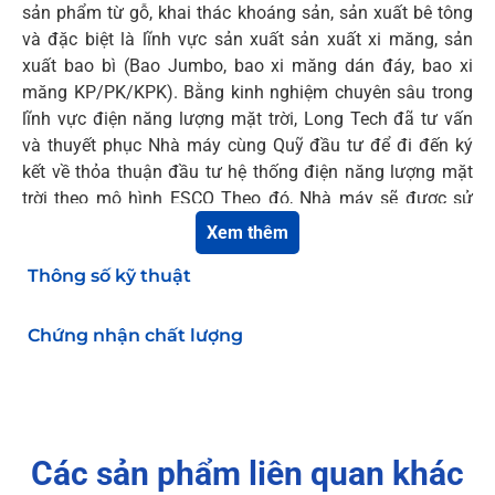
sản phẩm từ gỗ, khai thác khoáng sản, sản xuất bê tông
và đặc biệt là lĩnh vực sản xuất sản xuất xi măng, sản
xuất bao bì (Bao Jumbo, bao xi măng dán đáy, bao xi
măng KP/PK/KPK). Bằng kinh nghiệm chuyên sâu trong
lĩnh vực điện năng lượng mặt trời, Long Tech đã tư vấn
và thuyết phục Nhà máy cùng Quỹ đầu tư để đi đến ký
kết về thỏa thuận đầu tư hệ thống điện năng lượng mặt
trời theo mô hình ESCO Theo đó, Nhà máy sẽ được sử
dụng nguồn điện năng lượng sạch với giá ưu đãi mà
Xem thêm
không mất chi phí đầu tư lắp đặt ban đầu.
Thông số kỹ thuật
Công ty Cổ phần đầu tư khoáng sản Đại Dươnglà một
công ty kinh doanh nhiều lĩnh vực, đa ngành nghề với
Chứng nhận chất lượng
những thế mạnh chính trong những ngành nghề như:
Kinh doanh khai thác Cảng biển, sản xuất dăm gỗ và các
sản phẩm từ gỗ, khai thác khoáng sản, sản xuất bê tông
và đặc biệt là lĩnh vực sản xuất sản xuất xi măng, sản
xuất bao bì (Bao Jumbo, bao xi măng dán đáy, bao xi
Các sản phẩm liên quan khác
măng KP/PK/KPK). Bằng kinh nghiệm chuyên sâu trong