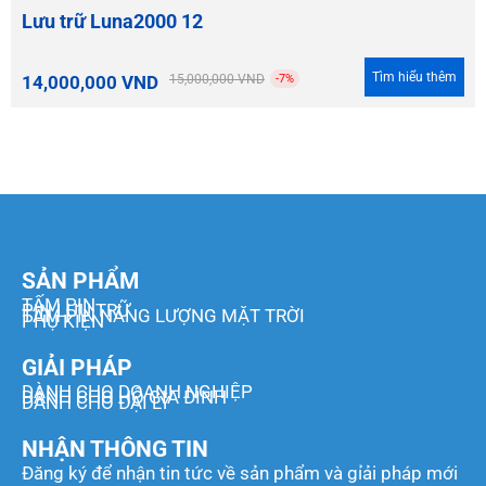
Lưu trữ Luna2000 12
Tìm hiểu thêm
14,000,000
VND
15,000,000
VND
-7%
SẢN PHẨM
TẤM PIN
PIN LƯU TRỮ
TẤM PIN NĂNG LƯỢNG MẶT TRỜI
PHỤ KIỆN
GIẢI PHÁP
DÀNH CHO DOANH NGHIỆP
DÀNH CHO HỘ GIA ĐÌNH
DÀNH CHO ĐẠI LÝ
NHẬN THÔNG TIN
Đăng ký để nhận tin tức về sản phẩm và gỉải pháp mới