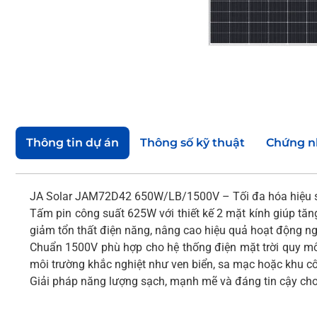
Thông tin dự án
Thông số kỹ thuật
Chứng n
JA Solar JAM72D42 650W/LB/1500V – Tối đa hóa hiệu su
Tấm pin công suất 625W với thiết kế 2 mặt kính giúp tăn
giảm tổn thất điện năng, nâng cao hiệu quả hoạt động ng
Chuẩn 1500V phù hợp cho hệ thống điện mặt trời quy mô l
môi trường khắc nghiệt như ven biển, sa mạc hoặc khu c
Giải pháp năng lượng sạch, mạnh mẽ và đáng tin cậy cho 