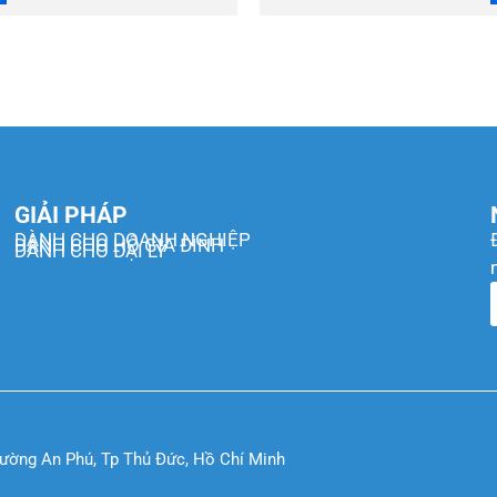
GIẢI PHÁP
DÀNH CHO DOANH NGHIỆP
DÀNH CHO HỘ GIA ĐÌNH
DÀNH CHO ĐẠI LÝ
hường An Phú, Tp Thủ Đức, Hồ Chí Minh