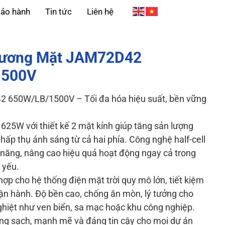
ảo hành
Tin tức
Liên hệ
Lương Mặt JAM72D42
1500V
 650W/LB/1500V – Tối đa hóa hiệu suất, bền vững
625W với thiết kế 2 mặt kính giúp tăng sản lượng
hấp thụ ánh sáng từ cả hai phía. Công nghệ half-cell
 năng, nâng cao hiệu quả hoạt động ngay cả trong
 yếu.
p cho hệ thống điện mặt trời quy mô lớn, tiết kiệm
 vận hành. Độ bền cao, chống ăn mòn, lý tưởng cho
hiệt như ven biển, sa mạc hoặc khu công nghiệp.
ợng sạch, mạnh mẽ và đáng tin cậy cho mọi dự án