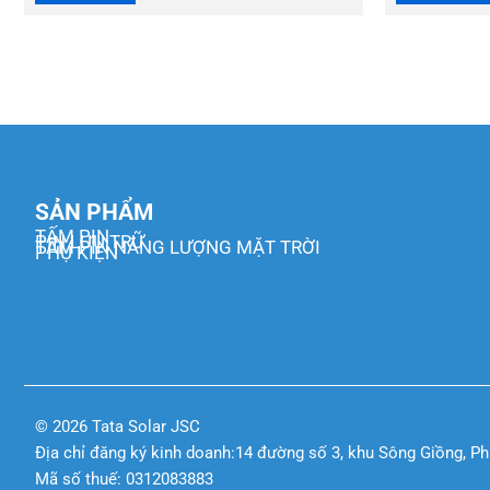
SẢN PHẨM
TẤM PIN
PIN LƯU TRỮ
TẤM PIN NĂNG LƯỢNG MẶT TRỜI
PHỤ KIỆN
© 2026 Tata Solar JSC
Địa chỉ đăng ký kinh doanh:14 đường số 3, khu Sông Giồng, P
Mã số thuế: 0312083883