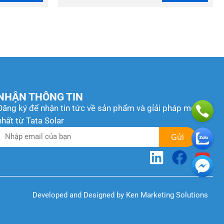
NHẬN THÔNG TIN
Đăng ký để nhận tin tức về sản phẩm và gỉải pháp mới
nhất từ Tata Solar
Gửi
Developed and Designed by Ken Marketing Solutions